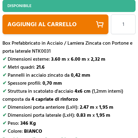
DISPONIBILE
Quantità
AGGIUNGI AL CARRELLO
Box Prefabbricato in Acciaio / Lamiera Zincata con Portone e
porta laterale NTK0031
✔
Dimensioni esterne:
3.60 m
x
6.00 m
x
2,32 m
✔
Metri quadri:
21.6
✔
Pannelli in acciaio zincato da
0,42 mm
✔
Spessore profili:
0,70 mm
✔
Struttura in scatolato d'acciaio
4x6 cm
(1,2mm interni)
composta da
4 capriate di rinforzo
✔
Dimensioni porta anteriore (LxH):
2.47 m
x
1,95 m
✔
Dimensioni porta laterale (LxH):
0.83 m
x
1,95 m
✔
Peso:
346 Kg
✔
Colore:
BIANCO