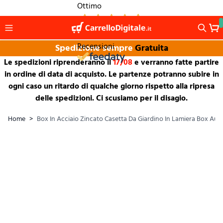
Salta al contenuto
Ottimo
1.265
Recensioni
Spedizione sempre
Gratuita
Le spedizioni riprenderanno il
17/08
e verranno fatte partire
in ordine di data di acquisto. Le partenze potranno subire in
ogni caso un ritardo di qualche giorno rispetto alla ripresa
delle spedizioni. Ci scusiamo per il disagio.
Home
>
Box In Acciaio Zincato Casetta Da Giardino In Lamiera Box Auto