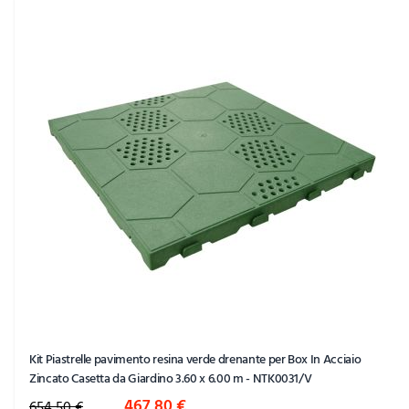
Kit Piastrelle pavimento resina verde drenante per Box In Acciaio
Zincato Casetta da Giardino 3.60 x 6.00 m - NTK0031/V
Special Price
467,80 €
654,50 €