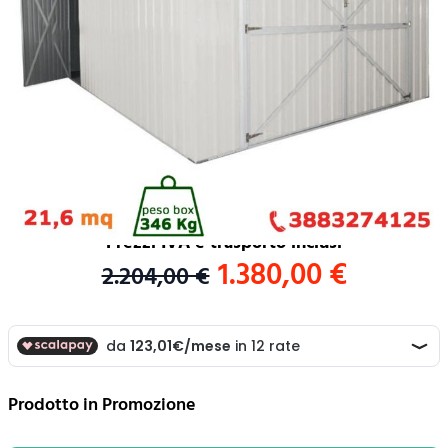
6.00 m x h2.32 m - 346 KG - 21,6 metri
quadri - BIANCO
Codice Articolo:
ntk0031
4,6
/5
8
recensioni
Prezzi IVA e trasporto inclusi
1.380,00 €
2.204,00 €
Prodotto in Promozione