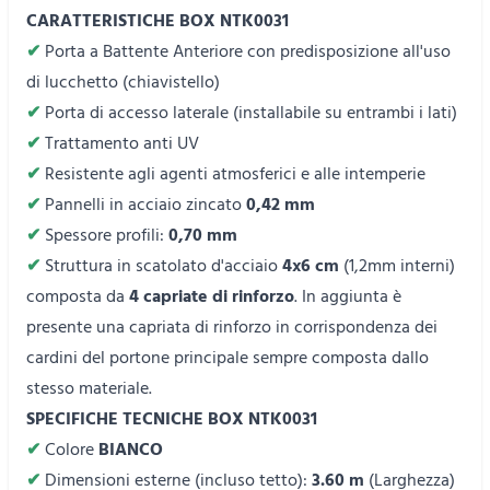
CARATTERISTICHE
BOX NTK0031
✔
Porta a Battente Anteriore con predisposizione all'uso
di lucchetto (chiavistello)
✔
Porta di accesso laterale (installabile su entrambi i lati)
✔
Trattamento anti UV
✔
Resistente agli agenti atmosferici e alle intemperie
✔
Pannelli in acciaio zincato
0,42 mm
✔
Spessore profili:
0,70 mm
✔
Struttura in scatolato d'acciaio
4x6 cm
(1,2mm interni)
composta da
4 capriate di rinforzo
. In aggiunta è
presente una capriata di rinforzo in corrispondenza dei
cardini del portone principale sempre composta dallo
stesso materiale.
SPECIFICHE TECNICHE
BOX NTK0031
✔
Colore
BIANCO
✔
Dimensioni esterne (incluso tetto):
3.60 m
(Larghezza)