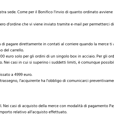
stra sede. Come per il Bonifico l'invio di quanto ordinato avviene s
ro d'ordine che vi viene inviato tramite e-mail per permetterci d
 di pagare direttamente in contati al corriere quando la merce ti 
o del carrello.
0 euro solo per gli ordini di un singolo box in acciaio. Per gli or
ro. Nei casi in cui si superino i suddetti limiti, è comunque possi
issato a 4999 euro.
egno, l'acquirente ha l'obbligo di comunicarci preventivamente i
yPal. Nei casi di acquisto della merce con modalità di pagamento P
porto relativo all'acquisto effettuato.