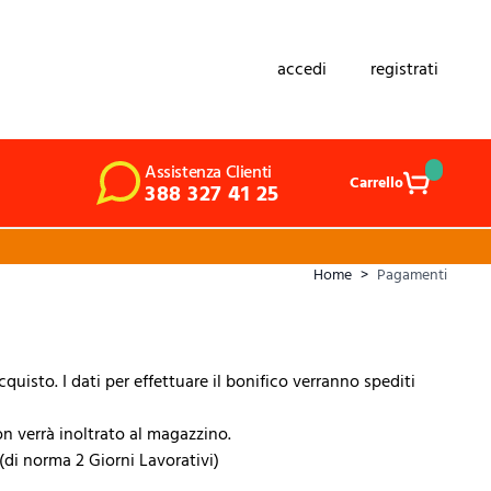
accedi
registrati
Assistenza Clienti
Carrello
388 327 41 25
Home
>
Pagamenti
isto. I dati per effettuare il bonifico verranno spediti
n verrà inoltrato al magazzino.
(di norma 2 Giorni Lavorativi)