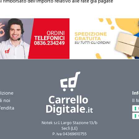
i rimborsato dell'importo relativo alle rate già pagate
izione
Inf
di noi
Il 
Vendita
Notek s.r.l. Largo Stazione 13/b
Seclì (LE)
P. Iva 04369610755