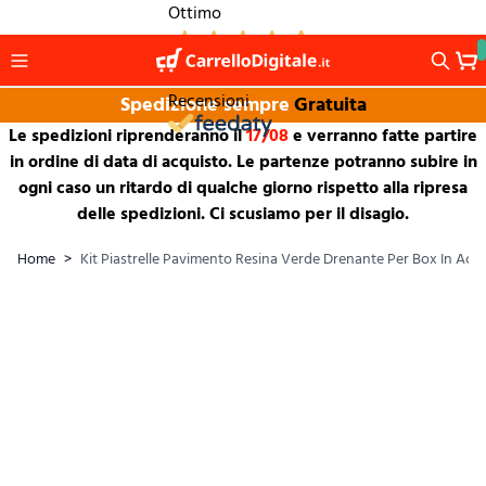
Salta al contenuto
Ottimo
1.265
Recensioni
Spedizione sempre
Gratuita
Le spedizioni riprenderanno il
17/08
e verranno fatte partire
in ordine di data di acquisto. Le partenze potranno subire in
ogni caso un ritardo di qualche giorno rispetto alla ripresa
delle spedizioni. Ci scusiamo per il disagio.
Home
>
Kit Piastrelle Pavimento Resina Verde Drenante Per Box In Acc