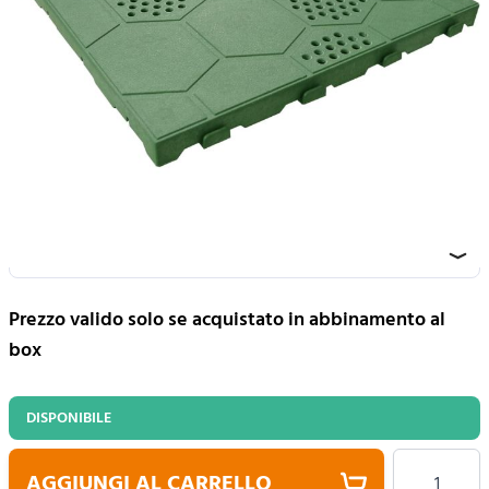
Casetta da Giardino 3.27 x 3.07 m -
NTK0046/V/W
Codice Articolo:
e40vx64
Prezzi IVA e trasporto inclusi
221,70 €
310,20 €
Prezzo valido solo se acquistato in abbinamento al
box
DISPONIBILE
Quantità
AGGIUNGI AL CARRELLO