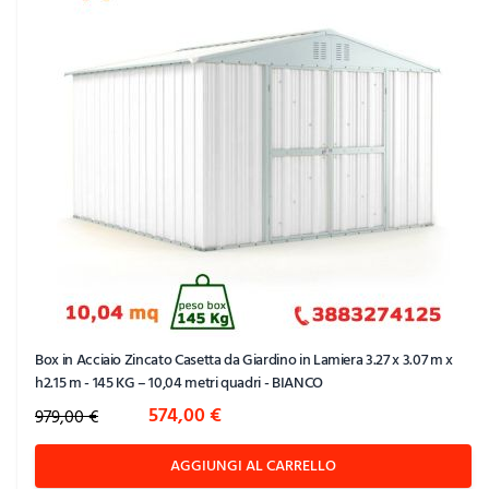
Box in Acciaio Zincato Casetta da Giardino in Lamiera 3.27 x 3.07 m x
h2.15 m - 145 KG – 10,04 metri quadri - BIANCO
Special Price
574,00 €
979,00 €
AGGIUNGI AL CARRELLO