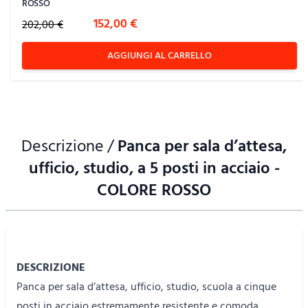
ROSSO
Special Price
152,00 €
202,00 €
AGGIUNGI AL CARRELLO
Descrizione /
Panca per sala d’attesa,
ufficio, studio, a 5 posti in acciaio -
COLORE ROSSO
DESCRIZIONE
Panca per sala d’attesa, ufficio, studio, scuola a cinque
posti in acciaio estremamente resistente e comoda.