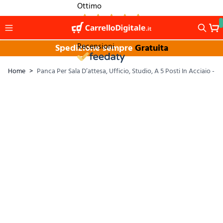
Salta al contenuto
Ottimo
1.264
Recensioni
Spedizione sempre
Gratuita
Home
>
Panca Per Sala D’attesa, Ufficio, Studio, A 5 Posti In Acciaio - 