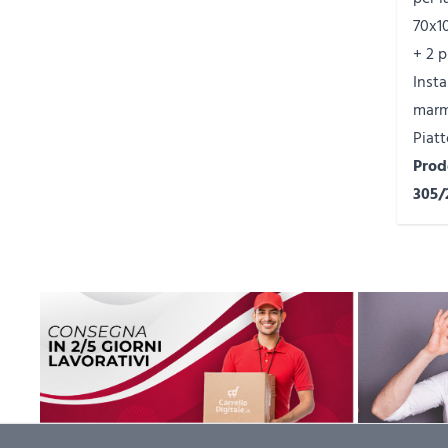
70x1
+ 2 
Insta
marm
Piat
Prod
305/