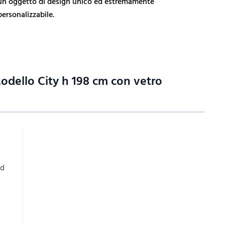
un oggetto di design unico ed estremamente
personalizzabile.
odello City h 198 cm con vetro
i
ed