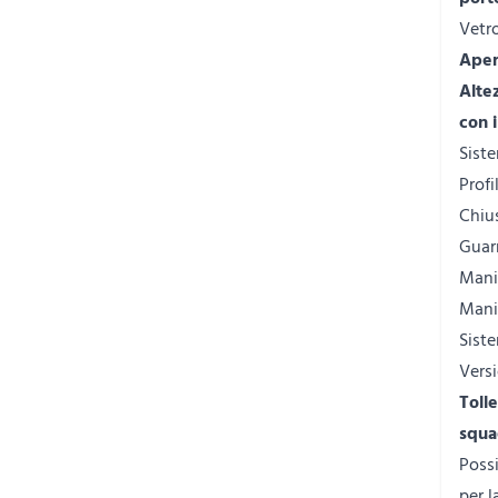
Vetr
Aper
Alte
con 
Siste
Profi
Chiu
Guarn
Mani
Mani
Siste
Vers
Toll
squa
Possi
per l