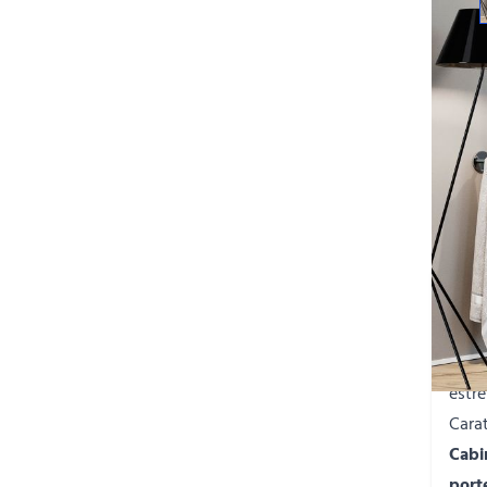
Des
sta
La
ca
suoi 
docc
estr
Carat
Cabi
port