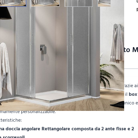
crizione /
Box doccia angolare squadrato M
mpato
bina doccia city h 198 cm
sintetizza stile e funzionalità. Grazie a
profili minimal e ultra brillanti e alle innovazioni apportate, il
box
ia city con vetro stampato
diventa un oggetto di design unico 
emamente personalizzabile.
teristiche:
na doccia angolare Rettangolare composta da 2 ante fisse e 2
e scorrevoli