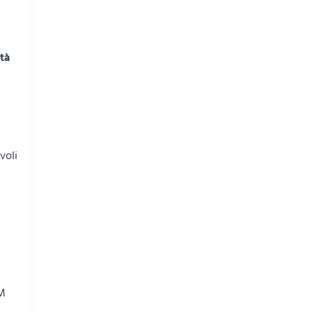
ità
voli
CM