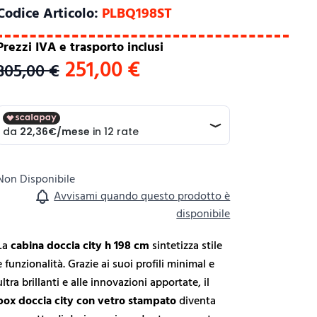
Codice Articolo:
PLBQ198ST
Prezzi IVA e trasporto inclusi
251,00 €
305,00 €
Non Disponibile
Avvisami quando questo prodotto è
disponibile
La
cabina doccia city h 198 cm
sintetizza stile
e funzionalità. Grazie ai suoi profili minimal e
 image
View larger image
View larger image
View larger image
View larger i
ultra brillanti e alle innovazioni apportate, il
box doccia city con vetro stampato
diventa