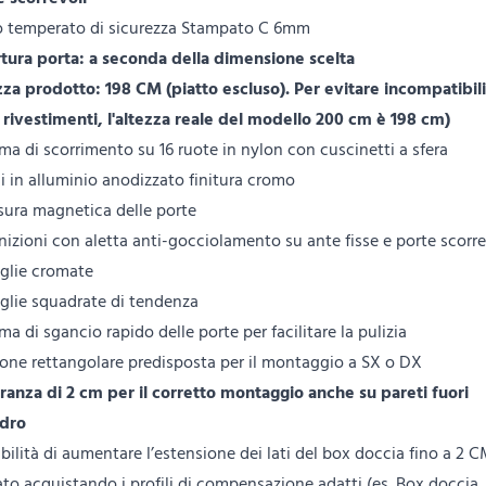
o temperato di sicurezza Stampato C 6mm
tura porta: a seconda della dimensione scelta
zza prodotto: 198 CM (piatto escluso). Per evitare incompatibil
i rivestimenti, l'altezza reale del modello 200 cm è 198 cm)
ma di scorrimento su 16 ruote in nylon con cuscinetti a sfera
li in alluminio anodizzato finitura cromo
sura magnetica delle porte
izioni con aletta anti-gocciolamento su ante fisse e porte scorre
glie cromate
glie squadrate di tendenza
ma di sgancio rapido delle porte per facilitare la pulizia
ione rettangolare predisposta per il montaggio a SX o DX
eranza di 2 cm per il corretto montaggio anche su pareti fuori
dro
bilità di aumentare l’estensione dei lati del box doccia fino a 2 
ato acquistando i profili di compensazione adatti (es. Box doccia