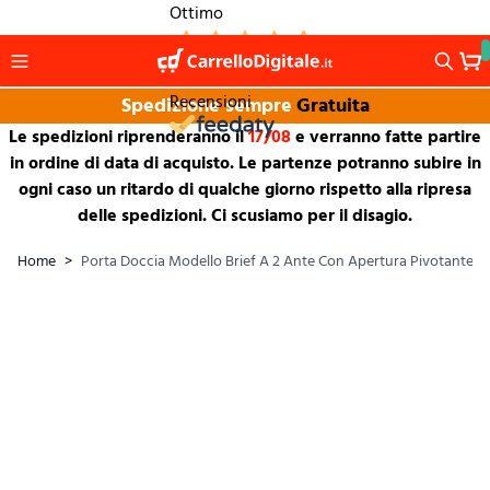
Salta al contenuto
Ottimo
1.265
Recensioni
Spedizione sempre
Gratuita
Le spedizioni riprenderanno il
17/08
e verranno fatte partire
in ordine di data di acquisto. Le partenze potranno subire in
ogni caso un ritardo di qualche giorno rispetto alla ripresa
delle spedizioni. Ci scusiamo per il disagio.
Home
>
Porta Doccia Modello Brief A 2 Ante Con Apertura Pivotante -